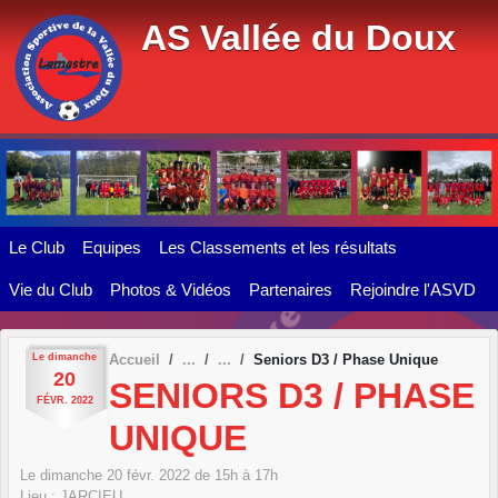
Panneau de gestion des cookies
AS Vallée du Doux
Le Club
Equipes
Les Classements et les résultats
Vie du Club
Photos & Vidéos
Partenaires
Rejoindre l'ASVD
Le
dimanche
Accueil
Seniors D3 / Phase Unique
20
SENIORS D3 / PHASE
FÉVR.
2022
UNIQUE
Le
dimanche
20
févr.
2022
de 15h à 17h
Lieu :
JARCIEU