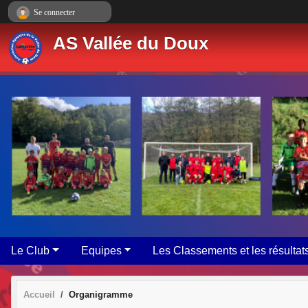
Panneau de gestion des cookies
Se connecter
AS Vallée du Doux
Le Club
Equipes
Les Classements et les résultat
Accueil
Organigramme