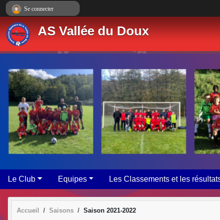
Panneau de gestion des cookies
Se connecter
AS Vallée du Doux
Le Club
Equipes
Les Classements et les résultat
Accueil
Saisons
Saison 2021-2022