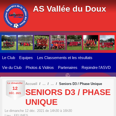
Panneau de gestion des cookies
AS Vallée du Doux
Le Club
Equipes
Les Classements et les résultats
Vie du Club
Photos & Vidéos
Partenaires
Rejoindre l'ASVD
Le
dimanche
Accueil
Seniors D3 / Phase Unique
12
SENIORS D3 / PHASE
DÉC.
2021
UNIQUE
Le
dimanche
12
déc.
2021
de 14h30 à 16h30
Lieu :
FELINES