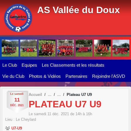
Panneau de gestion des cookies
AS Vallée du Doux
Le Club
Equipes
Les Classements et les résultats
Vie du Club
Photos & Vidéos
Partenaires
Rejoindre l'ASVD
Le
samedi
Accueil
Plateau U7 U9
11
PLATEAU U7 U9
DÉC.
2021
Le
samedi
11
déc.
2021
de 14h à 16h
Lieu :
Le Cheylard
U7-U9