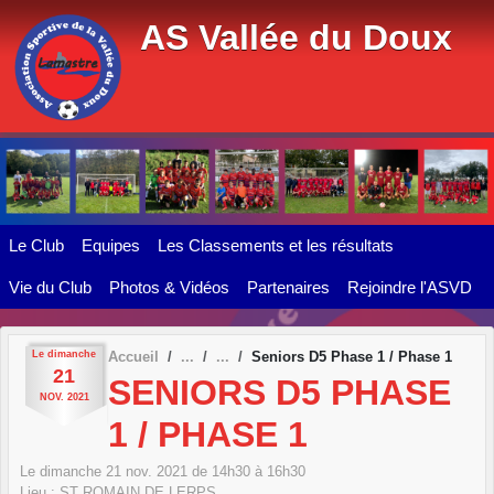
Panneau de gestion des cookies
AS Vallée du Doux
Le Club
Equipes
Les Classements et les résultats
Vie du Club
Photos & Vidéos
Partenaires
Rejoindre l'ASVD
Le
dimanche
Accueil
Seniors D5 Phase 1 / Phase 1
21
SENIORS D5 PHASE
NOV.
2021
1 / PHASE 1
Le
dimanche
21
nov.
2021
de 14h30 à 16h30
Lieu :
ST ROMAIN DE LERPS