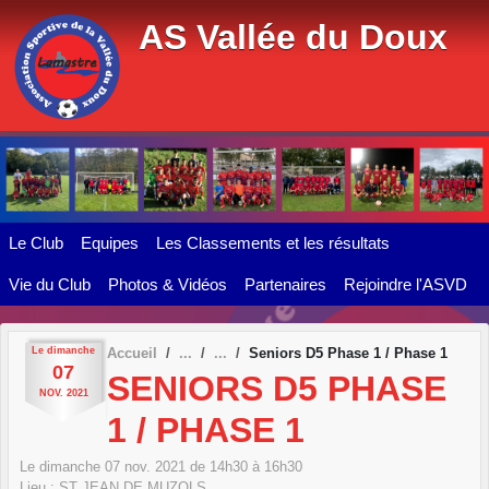
Panneau de gestion des cookies
AS Vallée du Doux
Le Club
Equipes
Les Classements et les résultats
Vie du Club
Photos & Vidéos
Partenaires
Rejoindre l'ASVD
Le
dimanche
Accueil
Seniors D5 Phase 1 / Phase 1
07
SENIORS D5 PHASE
NOV.
2021
1 / PHASE 1
Le
dimanche
07
nov.
2021
de 14h30 à 16h30
Lieu :
ST JEAN DE MUZOLS