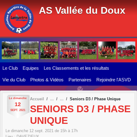
Panneau de gestion des cookies
AS Vallée du Doux
Le Club
Equipes
Les Classements et les résultats
Vie du Club
Photos & Vidéos
Partenaires
Rejoindre l'ASVD
Le
dimanche
Accueil
Seniors D3 / Phase Unique
12
SENIORS D3 / PHASE
SEPT.
2021
UNIQUE
Le
dimanche
12
sept.
2021
de 15h à 17h
Lieu :
DAVEZIEUX