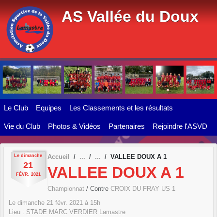
Panneau de gestion des cookies
AS Vallée du Doux
Le Club
Equipes
Les Classements et les résultats
Vie du Club
Photos & Vidéos
Partenaires
Rejoindre l'ASVD
Le
dimanche
Accueil
VALLEE DOUX A 1
21
VALLEE DOUX A 1
FÉVR.
2021
Championnat
/ Contre
CROIX DU FRAY US 1
Le
dimanche
21
févr.
2021
à 15h
Lieu :
STADE MARC VERDIER
Lamastre