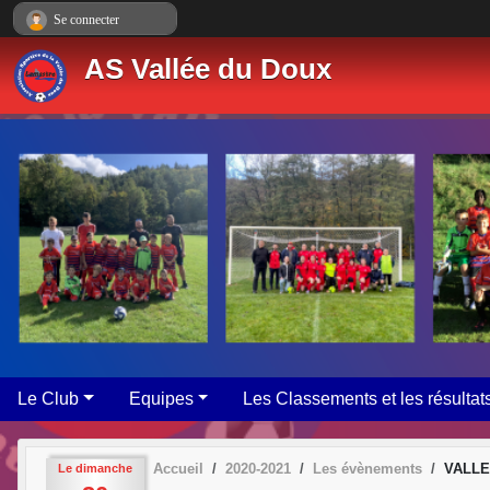
Panneau de gestion des cookies
Se connecter
AS Vallée du Doux
Le Club
Equipes
Les Classements et les résultat
Accueil
2020-2021
Les évènements
VALLE
Le
dimanche