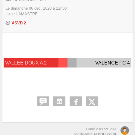
Le
dimanche
06
déc.
2020
à 12h30
Lieu :
LAMASTRE
ASVD 2
VALLEE DOUX A 2
VALENCE FC 4
Publié le
09 oct. 2020
par
Quentin ALBOUSSIERE