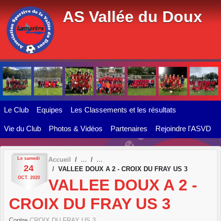
Panneau de gestion des cookies
AS Vallée du Doux
Le Club
Equipes
Les Classements et les résultats
Vie du Club
Photos & Vidéos
Partenaires
Rejoindre l'ASVD
Le
samedi
Accueil
24
VALLEE DOUX A 2 - CROIX DU FRAY US 3
OCT.
2020
VALLEE DOUX A 2 -
CROIX DU FRAY US 3
Contre
CROIX DU FRAY US 3