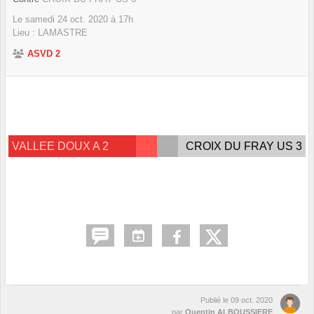
Le
samedi
24
oct.
2020
à 17h
Lieu :
LAMASTRE
ASVD 2
VALLEE DOUX A 2
CROIX DU FRAY US 3
Publié le
09 oct. 2020
par
Quentin ALBOUSSIERE