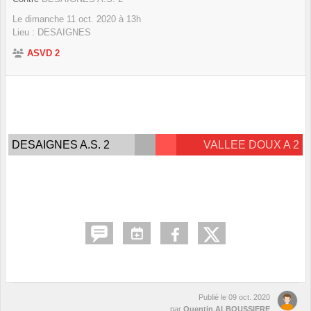
Le
dimanche
11
oct.
2020
à 13h
Lieu :
DESAIGNES
ASVD 2
DESAIGNES A.S. 2
VALLEE DOUX A 2
Publié le
09 oct. 2020
par
Quentin ALBOUSSIERE