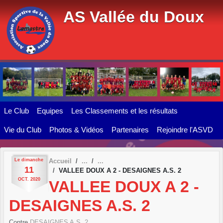
Panneau de gestion des cookies
AS Vallée du Doux
Le Club
Equipes
Les Classements et les résultats
Vie du Club
Photos & Vidéos
Partenaires
Rejoindre l'ASVD
Le
dimanche
Accueil
11
VALLEE DOUX A 2 - DESAIGNES A.S. 2
OCT.
2020
VALLEE DOUX A 2 -
DESAIGNES A.S. 2
Contre
DESAIGNES A.S. 2