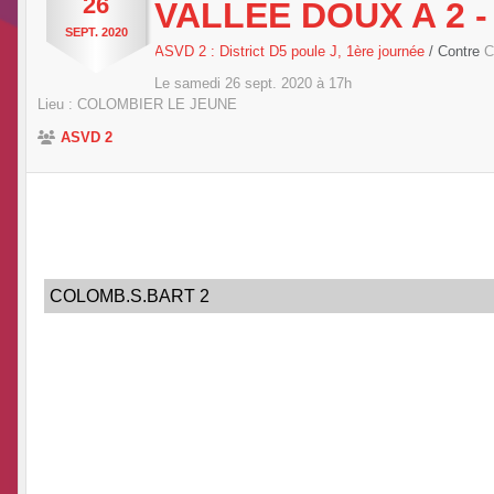
26
VALLEE DOUX A 2 
SEPT.
2020
ASVD 2 : District D5 poule J, 1ère journée
/ Contre
C
Le
samedi
26
sept.
2020
à 17h
Lieu :
COLOMBIER LE JEUNE
ASVD 2
COLOMB.S.BART 2