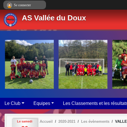
Panneau de gestion des cookies
Se connecter
AS Vallée du Doux
Le Club
Equipes
Les Classements et les résultat
Accueil
2020-2021
Les évènements
VALLE
Le
samedi