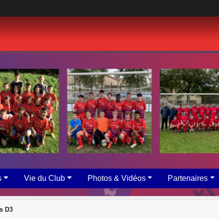
s
Vie du Club
Photos & Vidéos
Partenaires
s D3