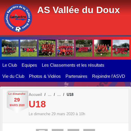
Panneau de gestion des cookies
AS Vallée du Doux
Le Club
Equipes
Les Classements et les résultats
Vie du Club
Photos & Vidéos
Partenaires
Rejoindre l'ASVD
Le
dimanche
Accueil
U18
29
U18
MARS
2020
Le
dimanche
29
mars
2020
à 10h