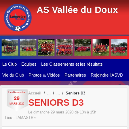
Panneau de gestion des cookies
AS Vallée du Doux
Le Club
Equipes
Les Classements et les résultats
Vie du Club
Photos & Vidéos
Partenaires
Rejoindre l'ASVD
Le
dimanche
Accueil
Seniors D3
29
SENIORS D3
MARS
2020
Le
dimanche
29
mars
2020
de 13h à 15h
Lieu :
LAMASTRE