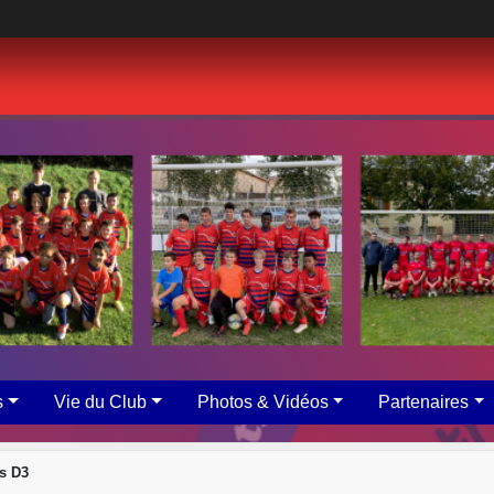
s
Vie du Club
Photos & Vidéos
Partenaires
s D3