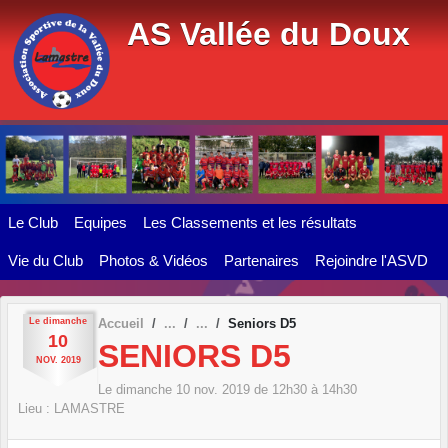
Panneau de gestion des cookies
AS Vallée du Doux
Le Club
Equipes
Les Classements et les résultats
Vie du Club
Photos & Vidéos
Partenaires
Rejoindre l'ASVD
Le
dimanche
Accueil
Seniors D5
10
SENIORS D5
NOV.
2019
Le
dimanche
10
nov.
2019
de 12h30 à 14h30
Lieu :
LAMASTRE