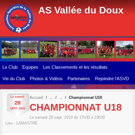
Panneau de gestion des cookies
AS Vallée du Doux
Le Club
Equipes
Les Classements et les résultats
Vie du Club
Photos & Vidéos
Partenaires
Rejoindre l'ASVD
Le
samedi
Accueil
Championnat U18
28
CHAMPIONNAT U18
SEPT.
2019
Le
samedi
28
sept.
2019
de 17h30 à 19h30
Lieu :
LAMASTRE