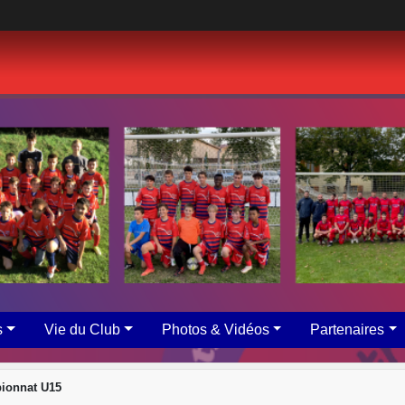
s
Vie du Club
Photos & Vidéos
Partenaires
ionnat U15