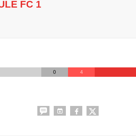
ULE FC 1
0
4