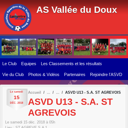
Panneau de gestion des cookies
AS Vallée du Doux
Le Club
Equipes
Les Classements et les résultats
Vie du Club
Photos & Vidéos
Partenaires
Rejoindre l'ASVD
Le
samedi
Accueil
ASVD U13 - S.A. ST AGREVOIS
15
ASVD U13 - S.A. ST
DÉC.
2018
AGREVOIS
Le
samedi
15
déc.
2018
à 05h
Lieu :
ST AGREVE S.A 1