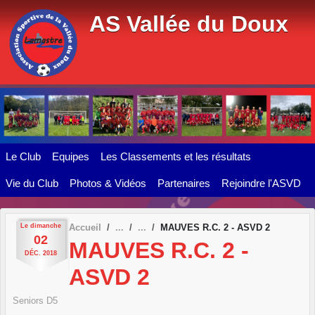
Panneau de gestion des cookies
AS Vallée du Doux
Le Club
Equipes
Les Classements et les résultats
Vie du Club
Photos & Vidéos
Partenaires
Rejoindre l'ASVD
Le
dimanche
Accueil
MAUVES R.C. 2 - ASVD 2
02
MAUVES R.C. 2 -
DÉC.
2018
ASVD 2
Seniors D5