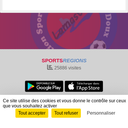
SPORTS
REGIONS
25886
visites
Charte cookies
Gestion des cookies
Ce site utilise des cookies et vous donne le contrôle sur ceux
que vous souhaitez activer
Informations légales
Signaler un contenu inapproprié
Tout accepter
Tout refuser
Personnaliser
Envie de participer ?
Connexion