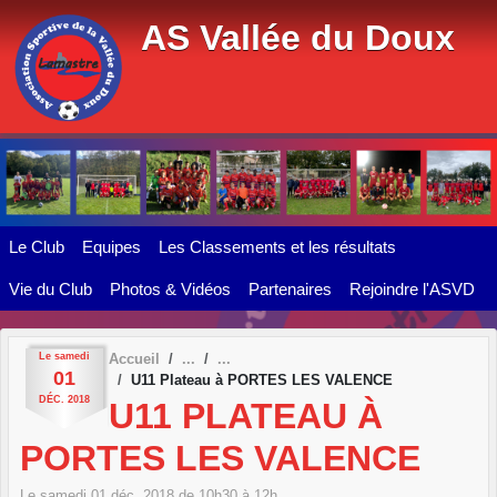
Panneau de gestion des cookies
AS Vallée du Doux
Le Club
Equipes
Les Classements et les résultats
Vie du Club
Photos & Vidéos
Partenaires
Rejoindre l'ASVD
Le
samedi
Accueil
01
U11 Plateau à PORTES LES VALENCE
DÉC.
2018
U11 PLATEAU À
PORTES LES VALENCE
Le
samedi
01
déc.
2018
de 10h30 à 12h