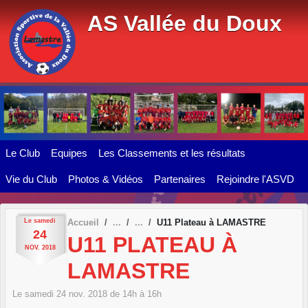
Panneau de gestion des cookies
AS Vallée du Doux
Le Club
Equipes
Les Classements et les résultats
Vie du Club
Photos & Vidéos
Partenaires
Rejoindre l'ASVD
Le
samedi
Accueil
U11 Plateau à LAMASTRE
24
U11 PLATEAU À
NOV.
2018
LAMASTRE
Le
samedi
24
nov.
2018
de 14h à 16h