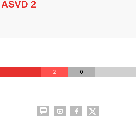
 ASVD 2
2
0