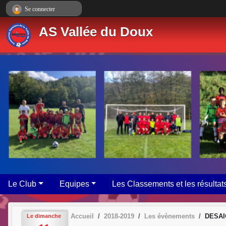
Panneau de gestion des cookies
Se connecter
AS Vallée du Doux
Le Club
Equipes
Les Classements et les résultat
Accueil
2018-2019
Les évènements
DESAI
Le
dimanche