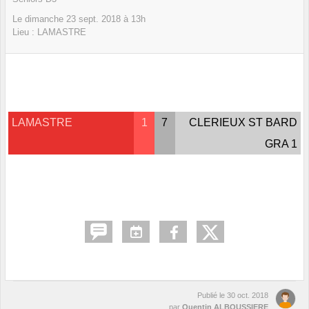
Le
dimanche
23
sept.
2018
à 13h
Lieu :
LAMASTRE
LAMASTRE
1
7
CLERIEUX ST BARD
GRA 1
Publié le
30 oct. 2018
par
Quentin ALBOUSSIERE