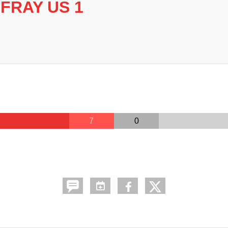
 FRAY US 1
7
0