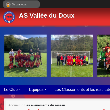
Panneau de gestion des cookies
Se connecter
AS Vallée du Doux
Le Club
Equipes
Les Classements et les résultat
Accueil
Les évènements du réseau