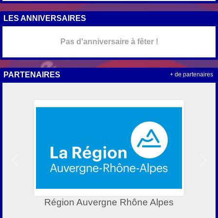
LES ANNIVERSAIRES
Pas d'anniversaire à fêter !
PARTENAIRES
+ de partenaires
Précedent
Suiv
Région Auvergne Rhône Alpes